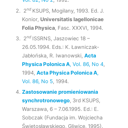
nd
2
KSUPS, Mogilany, 1993. Ed. J.
Konior,
Universitatis Iagellonicae
Folia Physica
, Fasc. XXXVI, 1994.
nd
2
ISSRNS, Jaszowiec 18 –
26
.
05
.
1994. Eds.: K. Ławniczak-
Jabłońska, R. Iwanowski,
Acta
Physica Polonica A
, Vol. 86, No 4
,
1994,
Acta Physica Polonica A
,
Vol. 86, No 5
, 1994.
Zastosowanie promieniowania
synchrotronowego
, 3rd KSUPS,
Warszawa, 6 – 7.06.1995. Ed.: E.
Sobczak (Fundacja im. Wojciecha
Świętosławskiego, Gliwice, 1995).