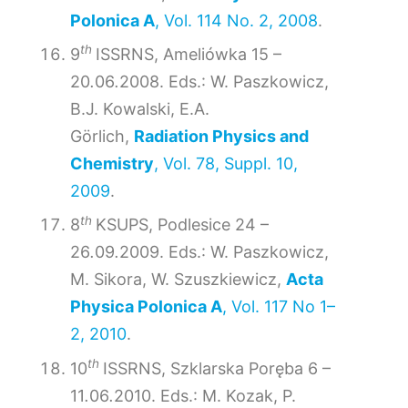
Polonica A
, Vol. 114 No. 2, 2008
.
th
9
ISSRNS, Ameliówka 15 –
20
.
06
.
2008. Eds.: W. Paszkowicz,
B.J. Kowalski, E.A.
Görlich,
Radiation Physics and
Chemistry
, Vol. 78, Suppl. 10,
2009
.
th
8
KSUPS, Podlesice 24 –
26
.
09
.
2009. Eds.: W. Paszkowicz,
M. Sikora, W. Szuszkiewicz,
Acta
Physica Polonica A
, Vol. 117 No 1–
2, 2010
.
th
10
ISSRNS, Szklarska Poręba 6 –
11
.
06
.
2010. Eds.: M. Kozak, P.