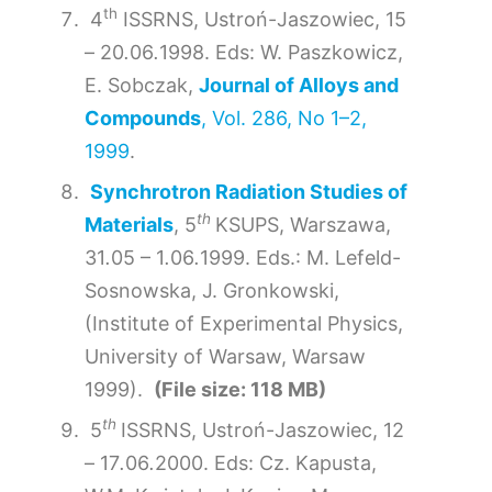
th
4
ISSRNS, Ustroń-Jaszowiec, 15
– 20
.
06
.
1998. Eds: W. Paszkowicz,
E. Sobczak,
Journal of Alloys and
Compounds
, Vol. 286, No 1–2,
1999
.
Synchrotron Radiation Studies of
th
Materials
, 5
KSUPS, Warszawa,
31
.
05 – 1
.
06
.
1999. Eds.: M. Lefeld-
Sosnowska, J. Gronkowski,
(Institute of Experimental Physics,
University of Warsaw, Warsaw
1999).
(File size: 118 MB)
th
5
ISSRNS, Ustroń-Jaszowiec, 12
– 17
.
06
.
2000. Eds: Cz. Kapusta,