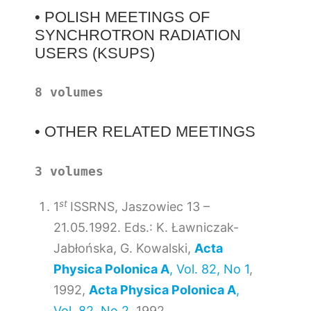
• POLISH MEETINGS OF
SYNCHROTRON RADIATION
USERS (KSUPS)
8 volumes
• OTHER RELATED MEETINGS
3 volumes
st
1
ISSRNS, Jaszowiec 13 –
21
.
05
.
1992. Eds.: K. Ławniczak-
Jabłońska, G. Kowalski,
Acta
Physica Polonica A
, Vol. 82, No 1
,
1992,
Acta Physica Polonica A
,
Vol. 82, No 2
, 1992.