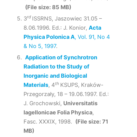
(File size: 85 MB)
rd
3
ISSRNS, Jaszowiec 31
.
05 –
8
.
06
.
1996. Ed.: J. Konior,
Acta
Physica Polonica A
, Vol. 91, No 4
& No 5, 1997
.
Application of Synchrotron
Radiation to the Study of
Inorganic and Biological
th
Materials
, 4
KSUPS, Kraków-
Przegorzały, 18 – 19
.
06
.
1997. Ed.:
J. Grochowski,
Universitatis
Iagellonicae Folia Physica
,
Fasc. XXXIX, 1998.
(File size: 71
MB)