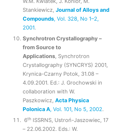
W.M. Kwiatek, J. Konior, M.
Stankiewicz,
Journal of Alloys and
Compounds
, Vol. 328, No 1–2,
2001
.
Synchrotron Crystallography –
from Source to
Applications
, Synchrotron
Crystallography (SYNCRYS) 2001,
Krynica-Czarny Potok, 31.08 –
4.09.2001. Ed.: J. Grochowski in
collaboration with W.
Paszkowicz,
Acta Physica
Polonica A
, Vol. 101, No 5, 2002
.
th
6
ISSRNS, Ustroń-Jaszowiec, 17
– 22.06.2002. Eds.: W.