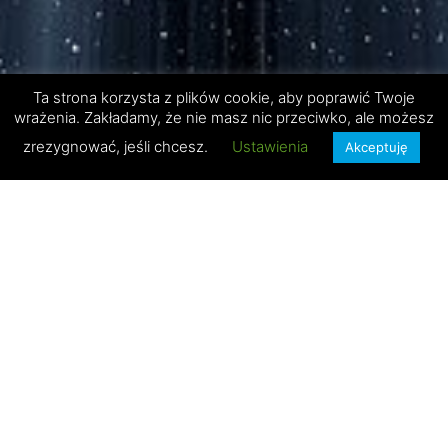
Ta strona korzysta z plików cookie, aby poprawić Twoje
wrażenia. Zakładamy, że nie masz nic przeciwko, ale możesz
zrezygnować, jeśli chcesz.
Ustawienia
Akceptuję